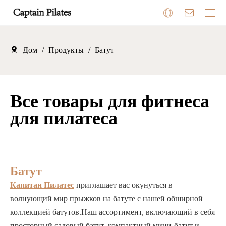
Дом
/
Продукты
/
Батут
Оборудование для пилатеса
Батут
Детские качели
Оборудование для кемпинга на открытом воздухе
Отзывы
Выставочный зал
Преимущества
Рынок
Все товары для фитнеса
для пилатеса
Батут
Капитан Пилатес
приглашает вас окунуться в
волнующий мир прыжков на батуте с нашей обширной
коллекцией батутов.Наш ассортимент, включающий в себя
просторный садовый батут, компактный мини-батут и