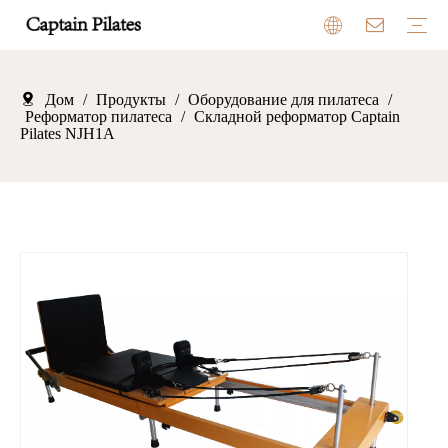
Дом
/
Продукты
/
Оборудование для пилатеса
Оборудование для пилатеса
Батут
Детские качели
Оборудование для кемпинга на открытом воздухе
Отзывы
Выставочный зал
Преимущества
Рынок
/
Реформатор пилатеса
/
Складной реформатор Captain
Pilates NJH1A