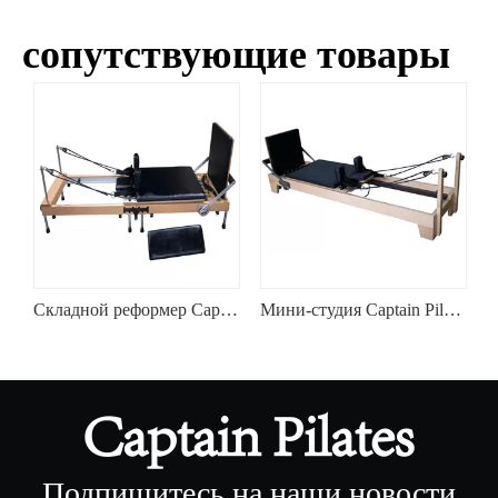
сопутствующие товары
 NJH2
Складной реформер Captain Pilates Pro NJH1B
Мини-студия Captain Pilates Pilates Reformer NJC1C
Подпишитесь на наши новости